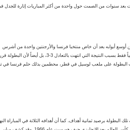
اءت هذه التصريحات بعد سنوات من الصمت حول واحدة من أكثر المباريات إثارة للجدل ف
دخل تاريخ كرة القدم من أوسع أبوابه بعد أن خاض منتخبا فرنسا والأرجنتين واحدة من أشرس
نهائيات كأس العالم على الإطلاق. لم يكن هذا الحدث استثنائياً فقط بسبب النتيجة التي انتهت بالتعادل 3-3، بل أيضاً لأن 
بلقب البطولة على ملعب لوسيل في قطر، محطمين بذلك حلم فرنسا في ت
 البطولة برصيد ثمانية أهداف. كما أن أهدافه الثلاثة في المباراة النها
المثيرة جعلته ثاني لاعب في التاريخ يسجل هاتريك في نهائي كأس العالم بعد الإنجليزي جيف هورست عام 966