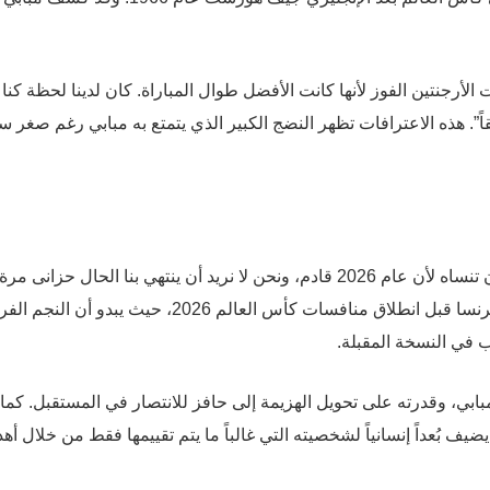
أرجنتين الفوز لأنها كانت الأفضل طوال المباراة. كان لدينا لحظة كنا ف
”. هذه الاعترافات تظهر النضج الكبير الذي يتمتع به مبابي رغم صغر س
أضاف مبابي في تصريحاته: “هذا الأمر يحزنك، لكن لا يجب أن تنساه لأن عام 2026 قادم، ونحن لا نريد أن ينتهي بنا الحال حزانى مرة
أخرى”. هذه الكلمات تمثل رسالة تحفيزية واضحة لمنتخب فرنسا قبل انطلاق منافسات كأس العالم 2026، حيث يب
 في النسخة المقبلة.
بابي، وقدرته على تحويل الهزيمة إلى حافز للانتصار في المستقبل. كما
يف بُعداً إنسانياً لشخصيته التي غالباً ما يتم تقييمها فقط من خلال أهد