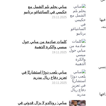
مبابي يحلم بلم الشمل مع
حكيمي في السانتياغو برنابيو
23.11.2025
يها
نه،
كلمات صادمة من مبابي حول
ميسي والكرة الذهبية
19.11.2025
دو أن النجم الفرنسي
مبابي يلعب دورًا استشاريًا في
تعزيز دفاع ريال مدريد
10.11.2025
افها
مبابي: رونالدو لا يزال قدوتي في