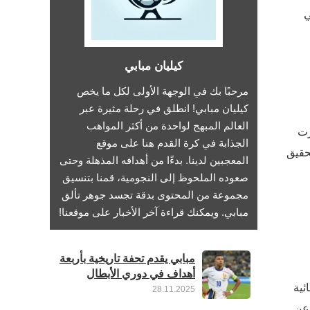
ي
كيليان مبابي
مرحبًا بك في الوجهة الأولى لكل ما يخص
كيليان مبابي! انطلق في رحلة مثيرة عبر
العالم المبهج لواحدة من أكثر المواهب
البطولة قررت
الجذابة في كرة القدم هنا على موقع
حقيق
المعجبين لدينا. بدءًا من أهدافه المذهلة وحتى
صعوده الملحوظ إلى النجومية، قمنا بتنسيق
مجموعة من المحتوى بدقة تجسد جوهر تألق
مبابي. ويمكنك قراءة آخر الأخبار على موقعنا!
مبابي يقدم تحفة تاريخية بأربعة
أهداف في دوري الأبطال
ئية
28.11.2025
1. وقد كشف مبابي عن